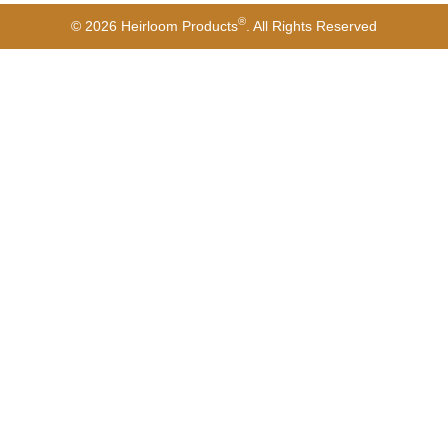
®
© 2026 Heirloom Products
. All Rights Reserved