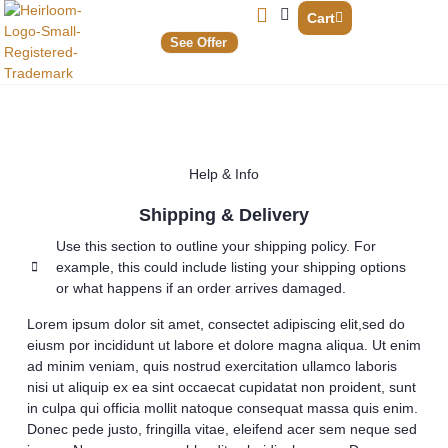
Cart
See Offer
Current Deals
Knife Shadow Boxes
Magnetic Knife Holders
Cutting Boards
Spice Racks
Large Wall Crosses
Water Filter Stands
Knife Holders
Spice Racks
More Products
Help & Info
Shipping & Delivery
Use this section to outline your shipping policy. For
example, this could include listing your shipping options
or what happens if an order arrives damaged.
Lorem ipsum dolor sit amet, consectet adipiscing elit,sed do
eiusm por incididunt ut labore et dolore magna aliqua. Ut enim
ad minim veniam, quis nostrud exercitation ullamco laboris
nisi ut aliquip ex ea sint occaecat cupidatat non proident, sunt
in culpa qui officia mollit natoque consequat massa quis enim.
Donec pede justo, fringilla vitae, eleifend acer sem neque sed