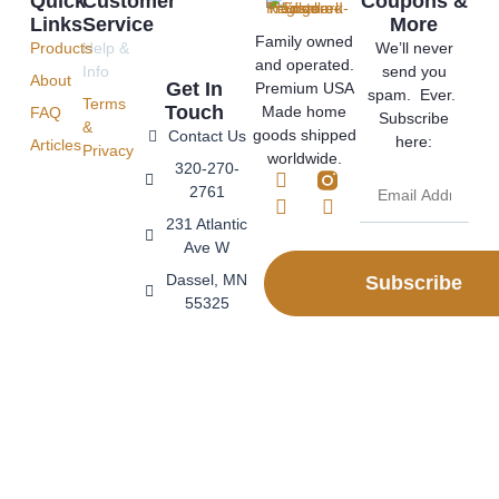
Quick
Customer
Coupons &
Links
Service
More
Family owned
Products
Help &
We’ll never
and operated.
Info
send you
About
Get In
Premium USA
spam. Ever.
Terms
Touch
Made home
FAQ
Subscribe
&
goods shipped
Contact Us
here:
Articles
Privacy
worldwide.
320-270-
2761
231 Atlantic
Ave W
Dassel, MN
Subscribe
55325